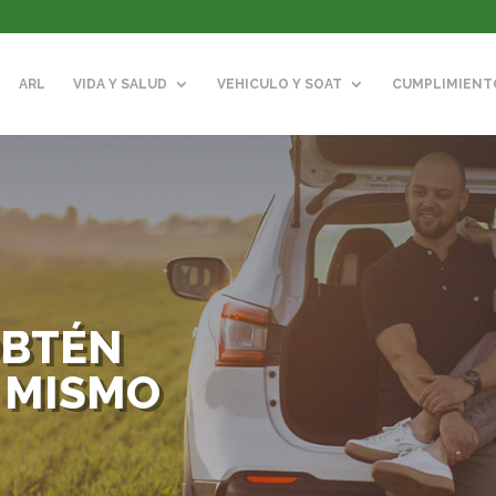
ARL
VIDA Y SALUD
VEHICULO Y SOAT
CUMPLIMIENT
OBTÉN
 MISMO