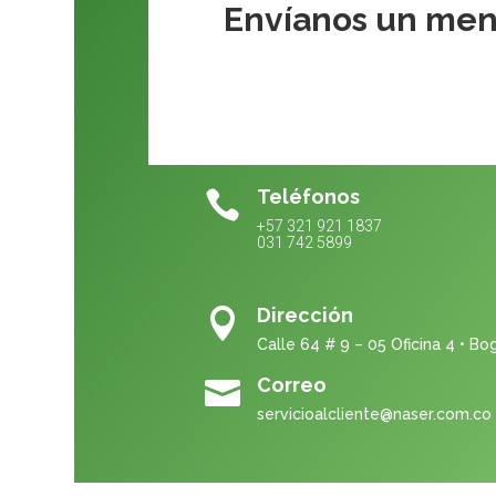
Envíanos un men
Teléfonos

+57 321 921 1837
031 742 5899
Dirección

Calle 64 # 9 – 05 Oficina 4 • B
Correo

servicioalcliente@naser.com.co