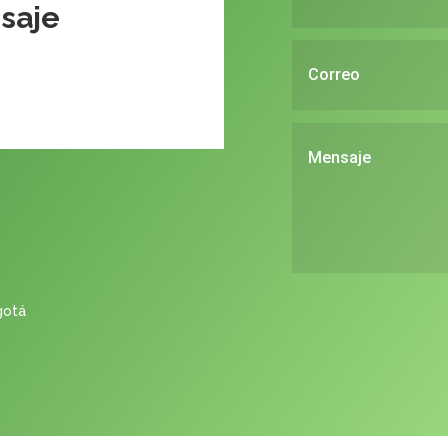
saje
ogotá